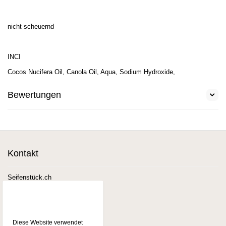
nicht scheuernd
INCI
Cocos Nucifera Oil, Canola Oil, Aqua, Sodium Hydroxide,
Bewertungen
Kontakt
Seifenstück.ch
Seestrasse 42
3700 Spiez
Telefon
0792559284
E-Mail
Seifenstueck@mail.ch
Diese Website verwendet