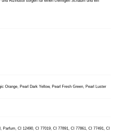
r und Rizinusöl sorgen für einen cremigen Schaum und ein
ic Orange, Pearl Dark Yellow, Pearl Fresh Green, Pearl Luster
 Parfum, CI 12490, CI 77019, CI 77891, CI 77861, CI 77491, CI