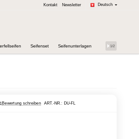
Deutsch
Kontakt
Newsletter
erfellseifen
Seifenset
Seifenunterlagen
1/2
Bewertung schreiben
ART.-NR.:
DU-FL
1