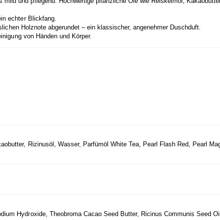
 mild und pflegend. Hochwertige pflanzliche Öle wie Reiskeimöl, Kakaobutte
in echter Blickfang.
süsslichen Holznote abgerundet – ein klassischer, angenehmer Duschduft.
 Reinigung von Händen und Körper.
aobutter, Rizinusöl, Wasser, Parfümöl White Tea, Pearl Flash Red, Pearl Mag
Sodium Hydroxide, Theobroma Cacao Seed Butter, Ricinus Communis Seed Oil,