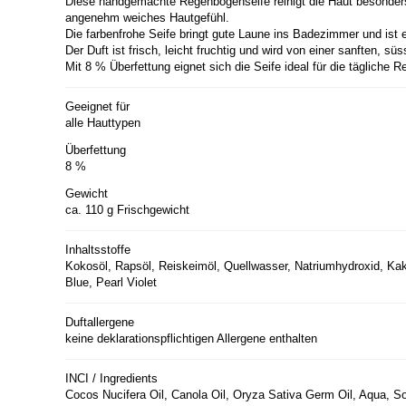
Diese handgemachte Regenbogenseife reinigt die Haut besonders
angenehm weiches Hautgefühl.
Die farbenfrohe Seife bringt gute Laune ins Badezimmer und ist e
Der Duft ist frisch, leicht fruchtig und wird von einer sanften, 
Mit 8 % Überfettung eignet sich die Seife ideal für die tägliche
Geeignet für
alle Hauttypen
Überfettung
8 %
Gewicht
ca. 110 g Frischgewicht
Inhaltsstoffe
Kokosöl, Rapsöl, Reiskeimöl, Quellwasser, Natriumhydroxid, Kak
Blue, Pearl Violet
Duftallergene
keine deklarationspflichtigen Allergene enthalten
INCI / Ingredients
Cocos Nucifera Oil, Canola Oil, Oryza Sativa Germ Oil, Aqua, 