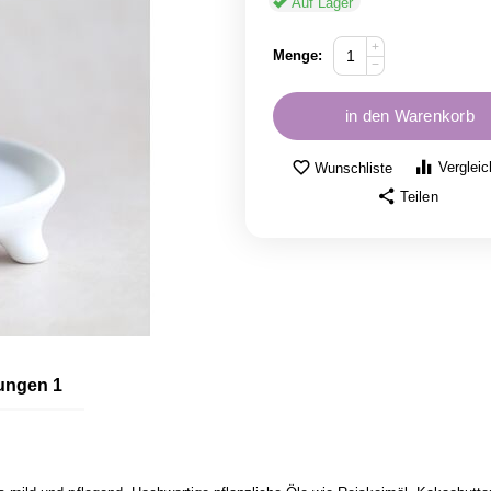
Auf Lager
+
Menge:
−
in den Warenkorb
Verglei
Wunschliste
Teilen
tungen
1