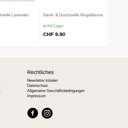
hseife Lavendel
Hand- & Duschseife Ringelblume
Haarseif
Kopfhau
Auf Lager
Auf La
CHF
9.90
CHF
1
Rechtliches
Newsletter künden
7
Datenschutz
6
Allgemeine Geschäftsbedingungen
Impressum