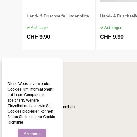
Hand- & Duschseife Lindenblüte
Hand- & Duschseif
Auf Lager
Auf Lager
CHF
9.90
CHF
9.90
Kontakt
Diese Website verwendet
Seifenstück.ch
Cookies, um Informationen
Seestrasse 42
3700 Spiez
auf Ihrem Computer zu
speichern. Weitere
Telefon
0792559284
Einzelheiten dazu, wie Sie
E-Mail
Seifenstueck@mail.ch
Cookies blockieren können,
finden Sie in unserer Cookie-
Richtlinie.
Ablehnen