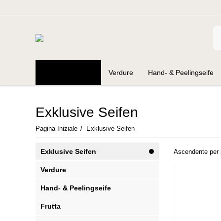
Exklusive Seifen
Verdure
Hand- & Peelingseife
Zubehör Seifen
petitmai
Naturkosmetik Bärner M
Exklusive Seifen
Pagina Iniziale
/
Exklusive Seifen
Exklusive Seifen
Ascendente per 
Verdure
Hand- & Peelingseife
Frutta