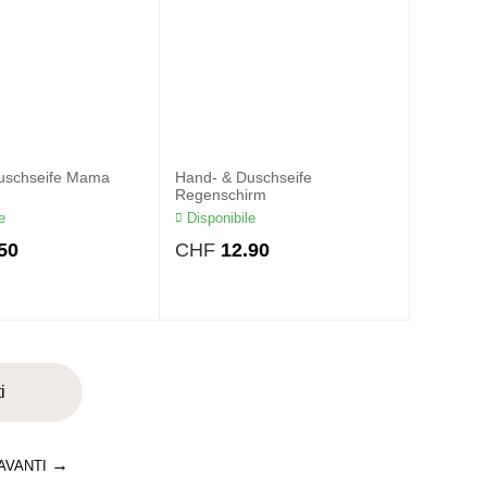
uschseife Mama
Hand- & Duschseife
Regenschirm
e
Disponibile
50
CHF
12.90
i
AVANTI