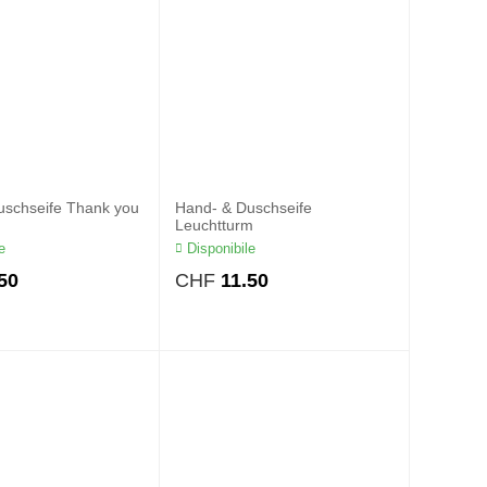
uschseife Thank you
Hand- & Duschseife
Leuchtturm
e
Disponibile
50
CHF
11.50