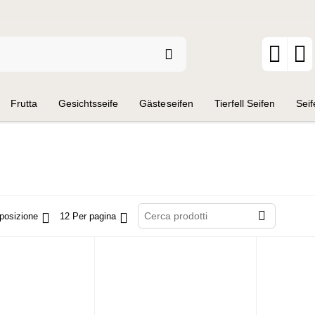
Frutta
Gesichtsseife
Gästeseifen
Tierfell Seifen
Seif
eitschi
Seifen 1 x 1 - Wissenswertes über Naturseifen
Rezepte
posizione
12 Per pagina