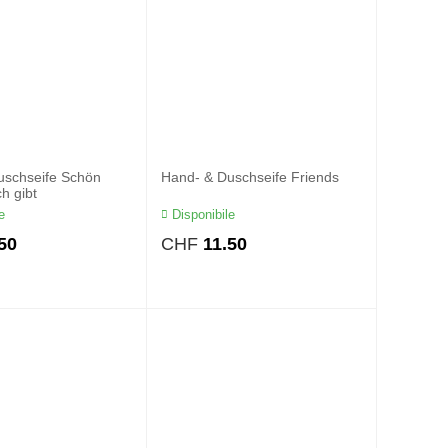
uschseife Schön
Hand- & Duschseife Friends
h gibt
e
Disponibile
50
CHF
11.50