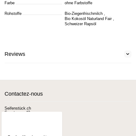
Farbe
ohne Farbstoffe
Rohstoffe
Bio-Ziegenfrischmilch ,
Bio Kokosöl Naturland Fair ,
Schweizer Rapsöl
Reviews
Contactez-nous
Seifenstück.ch
Seestrasse 42
3700 Spiez
Tél.
0792559284
E-mail
Seifenstueck@mail.ch