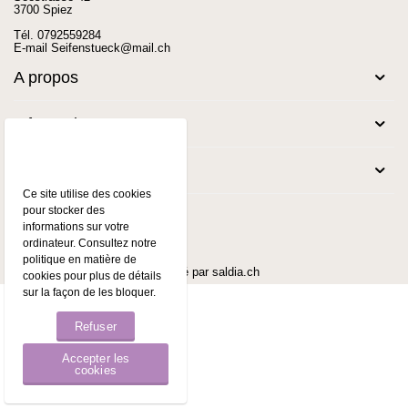
3700 Spiez
Tél.
0792559284
E-mail
Seifenstueck@mail.ch
A propos
Informations
Mentions légales
Ce site utilise des cookies
pour stocker des
informations sur votre
ordinateur. Consultez notre
politique en matière de
© 2026 Seifenstück.ch. Propulsé par
saldia.ch
cookies pour plus de détails
sur la façon de les bloquer.
Refuser
Accepter les
cookies