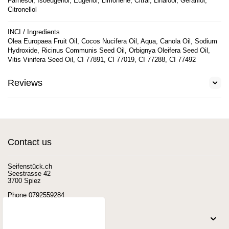
Farnesol, Isoeugenol, Eugenol, Limonene, Citral, Linalool, Geraniol,
Citronellol
INCI / Ingredients
Olea Europaea Fruit Oil, Cocos Nucifera Oil, Aqua, Canola Oil, Sodium
Hydroxide, Ricinus Communis Seed Oil, Orbignya Oleifera Seed Oil,
Vitis Vinifera Seed Oil, CI 77891, CI 77019, CI 77288, CI 77492
Reviews
Contact us
Seifenstück.ch
Seestrasse 42
3700 Spiez
Phone
0792559284
E-mail
Seifenstueck@mail.ch
Shop here